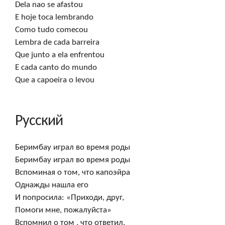
Dela nao se afastou

E hoje toca lembrando

Como tudo comecou

Lembra de cada barreira

Que junto a ela enfrentou

E cada canto do mundo

Que a capoeira o levou
Русский
Беримбау играл во время роды

Беримбау играл во время роды

Вспоминая о том, что капоэйра

Однажды нашла его

И попросила: «Приходи, друг,

Помоги мне, пожалуйста»

Вспомнил о том , что ответил,
