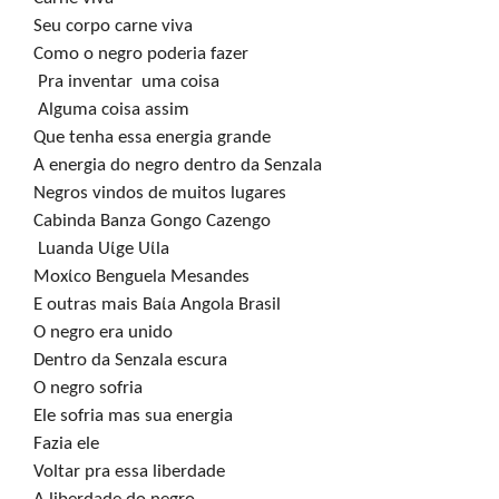
Seu corpo carne viva

Como o negro poderia fazer

 Pra inventar  uma coisa

 Alguma coisa assim

Que tenha essa energia grande

A energia do negro dentro da Senzala

Negros vindos de muitos lugares

Cabinda Banza Gongo Cazengo

 Luanda Uίge Uίla

Moxίco Benguela Mesandes 

E outras mais Baίa Angola Brasil

O negro era unido

Dentro da Senzala escura

O negro sofria

Ele sofria mas sua energia 

Fazia ele

Voltar pra essa liberdade
