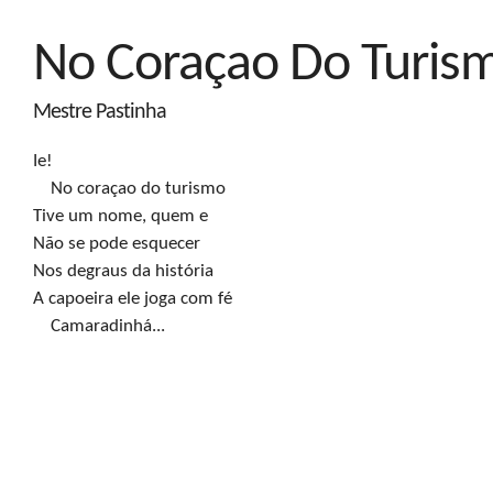
No Coraçao Do Turis
Mestre Pastinha
Ie!

    No coraçao do turismo

Tive um nome, quem e

Não se pode esquecer

Nos degraus da história

A capoeira ele joga com fé

    Camaradinhá...