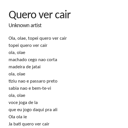
Quero ver cair
Unknown artist
Ola, olae, topei quero ver cair

topei quero ver cair

ola, olae

machado cego nao corta

madeira de jatai

ola, olae

tiziu nao e passaro preto

sabia nao e bem-te-vi

ola, olae

voce joga de la

que eu jogo daqui pra ali 

Ola ola ie

Ja bati quero ver cair