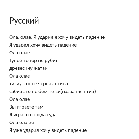
Русский
Ола, олае, Я ударил я хочу видеть падение

Я ударил хочу видеть падение

Ола олае

Тупой топор не рубит

древесину жатаи

Ола олае

тизиу это не черная птица

сабия это не бем-те-ви(названия птиц)

Ола олае

Вы играете там

Я играю от сюда туда

Ола ола ие

Я уже ударил хочу видеть падение