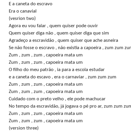
E a caneta do escravo

Era o canavial

(vesrion two)

Agora eu vou falar , quem quiser pode ouvir 

Quem quiser diga não , quem quiser diga que sim

Agradeço a escravidão , quem quiser que ache asneira

Se não fosse o escravo , não existia a capoeira , zum zum zu
Zum , zum , zum , capoeira mata um

Zum , zum , zum , capoeira mata um

O filho do meu patrão , ia para a escola estudar

e a caneta do escavo , era o carnaviar , zum zum zum

Zum , zum , zum , capoeira mata um

Zum , zum , zum , capoeira mata um

Cuidado com o preto velho , ele pode machucar

No tempo da escravidão, já jogava o pé pro ar, zum zum zum
Zum , zum , zum , capoeira mata um

Zum , zum , zum , capoeira mata um

(version three)
